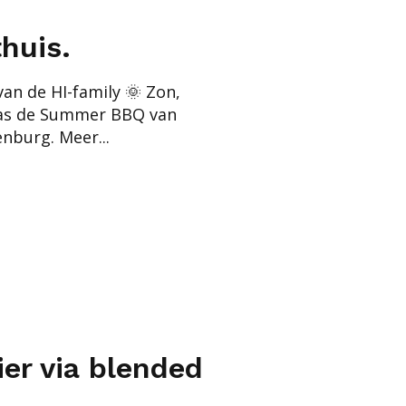
huis.
an de HI-family 🌞 Zon,
was de Summer BBQ van
nburg. Meer...
er via blended