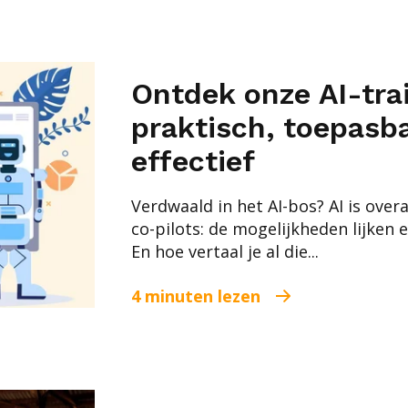
Ontdek onze AI-tra
praktisch, toepasb
effectief
Verdwaald in het AI-bos? AI is ove
co-pilots: de mogelijkheden lijken 
En hoe vertaal je al die...
4 minuten lezen