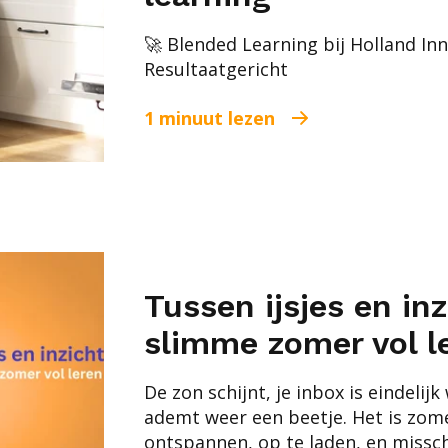
🚀 Blended Learning bij Holland Inn
Resultaatgericht
1 minuut lezen
Tussen ijsjes en in
slimme zomer vol l
De zon schijnt, je inbox is eindelij
ademt weer een beetje. Het is zo
ontspannen, op te laden, en misschi