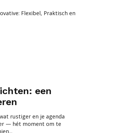
ovative: Flexibel, Praktisch en
zichten: een
eren
k wat rustiger en je agenda
mer — hét moment om te
en...