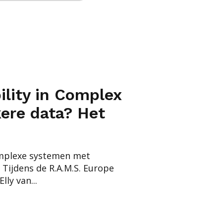
bility in Complex
ere data? Het
omplexe systemen met
 Tijdens de R.A.M.S. Europe
ly van...